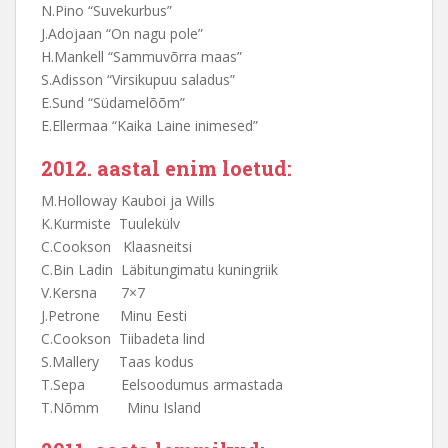
N.Pino “Suvekurbus”
J.Adojaan “On nagu pole”
H.Mankell “Sammuvõrra maas”
S.Adisson “Virsikupuu saladus”
E.Sund “Südamelõõm”
E.Ellermaa “Kaika Laine inimesed”
2012. aastal enim loetud:
M.Holloway Kauboi ja Wills
K.Kurmiste Tuulekülv
C.Cookson Klaasneitsi
C.Bin Ladin Läbitungimatu kuningriik
V.Kersna 7×7
J.Petrone Minu Eesti
C.Cookson Tiibadeta lind
S.Mallery Taas kodus
T.Sepa Eelsoodumus armastada
T.Nõmm Minu Island