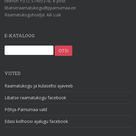
telefon +372 57495378, e-post
libatseraamatukogu@pparnumaa.ee
Raamatukoguhoidja: Aili Luik
E-KATALOOG
VIITED
Raamatukogu ja külaseltsi ajaveeb
Libatse raamatukogu facebook
Põhja-Pärnumaa vald
Edasi kolhoosi ajalugu facebook