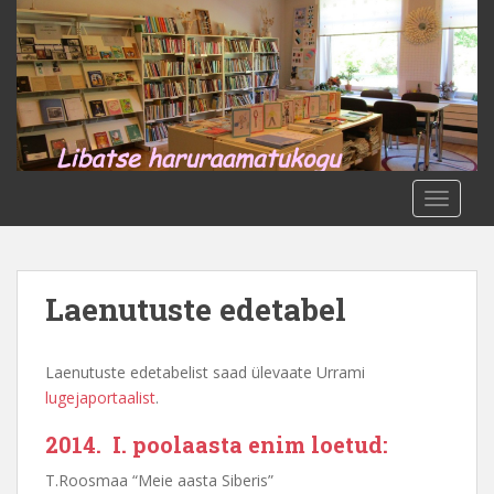
S
k
i
p
t
o
m
a
TOGGLE
i
n
c
o
Laenutuste edetabel
n
t
e
Laenutuste edetabelist saad ülevaate Urrami
n
lugejaportaalist
.
t
2014. I. poolaasta enim loetud:
T.Roosmaa “Meie aasta Siberis”