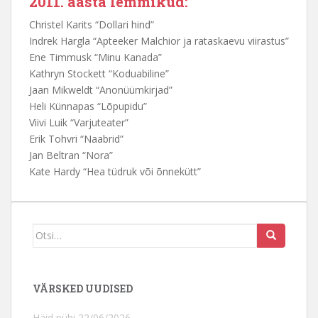
2011. aasta lemmikud:
Christel Karits “Dollari hind”
Indrek Hargla “Apteeker Malchior ja rataskaevu viirastus”
Ene Timmusk “Minu Kanada”
Kathryn Stockett “Koduabiline”
Jaan Mikweldt “Anonüümkirjad”
Heli Künnapas “Lõpupidu”
Viivi Luik “Varjuteater”
Erik Tohvri “Naabrid”
Jan Beltran “Nora”
Kate Hardy “Hea tüdruk või õnnekütt”
Otsi
seda:
VÄRSKED UUDISED
Häid pühi
22/06/2026